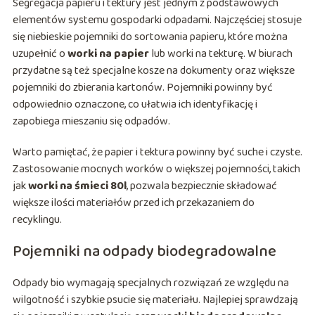
Segregacja papieru i tektury jest jednym z podstawowych
elementów systemu gospodarki odpadami. Najczęściej stosuje
się niebieskie pojemniki do sortowania papieru, które można
uzupełnić o
worki na papier
lub worki na tekturę. W biurach
przydatne są też specjalne kosze na dokumenty oraz większe
pojemniki do zbierania kartonów. Pojemniki powinny być
odpowiednio oznaczone, co ułatwia ich identyfikację i
zapobiega mieszaniu się odpadów.
Warto pamiętać, że papier i tektura powinny być suche i czyste.
Zastosowanie mocnych worków o większej pojemności, takich
jak
worki na śmieci 80l
, pozwala bezpiecznie składować
większe ilości materiałów przed ich przekazaniem do
recyklingu.
Pojemniki na odpady biodegradowalne
Odpady bio wymagają specjalnych rozwiązań ze względu na
wilgotność i szybkie psucie się materiału. Najlepiej sprawdzają