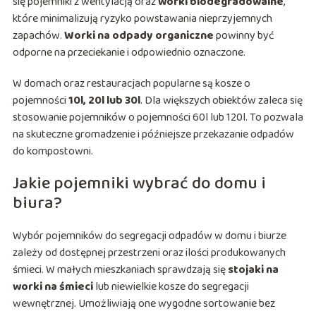
się pojemniki z wentylacją oraz
worki biodegradowalne
,
które minimalizują ryzyko powstawania nieprzyjemnych
zapachów.
Worki na odpady organiczne
powinny być
odporne na przeciekanie i odpowiednio oznaczone.
W domach oraz restauracjach popularne są kosze o
pojemności
10l, 20l lub 30l
. Dla większych obiektów zaleca się
stosowanie pojemników o pojemności 60l lub 120l. To pozwala
na skuteczne gromadzenie i późniejsze przekazanie odpadów
do kompostowni.
Jakie pojemniki wybrać do domu i
biura?
Wybór pojemników do segregacji odpadów w domu i biurze
zależy od dostępnej przestrzeni oraz ilości produkowanych
śmieci. W małych mieszkaniach sprawdzają się
stojaki na
worki na śmieci
lub niewielkie kosze do segregacji
wewnętrznej. Umożliwiają one wygodne sortowanie bez