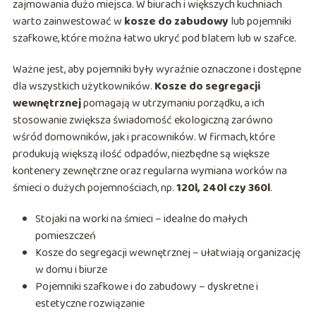
zajmowania dużo miejsca. W biurach i większych kuchniach
warto zainwestować w
kosze do zabudowy
lub pojemniki
szafkowe, które można łatwo ukryć pod blatem lub w szafce.
Ważne jest, aby pojemniki były wyraźnie oznaczone i dostępne
dla wszystkich użytkowników.
Kosze do segregacji
wewnętrznej
pomagają w utrzymaniu porządku, a ich
stosowanie zwiększa świadomość ekologiczną zarówno
wśród domowników, jak i pracowników. W firmach, które
produkują większą ilość odpadów, niezbędne są większe
kontenery zewnętrzne oraz regularna wymiana worków na
śmieci o dużych pojemnościach, np.
120l, 240l czy 360l
.
Stojaki na worki na śmieci – idealne do małych
pomieszczeń
Kosze do segregacji wewnętrznej – ułatwiają organizację
w domu i biurze
Pojemniki szafkowe i do zabudowy – dyskretne i
estetyczne rozwiązanie