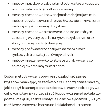
metody majątkowe, takie jak metoda wartości księgowej
oraz metoda wartości odtworzeniowej;
metody dochodowe konwencjonalne obejmujące m.in.
metodę zdyskontowanych przepływów pieniężnych oraz
metodę zdyskontowanych zysków;
metody dochodowe niekonwencjonalne, do których
zalicza się wyceny oparte na zysku rezydualnym oraz
skorygowanej wartości bieżącej;
metody porównawcze bazujące na mnożnikach
rynkowych transakcji porównywalnych;
metody mieszane wykorzystujące wyniki wyceny co
najmniej dwoma innymi metodami.
Dobór metody wyceny powinien uwzględniać szereg
kryteriów wynikających zarówno z celu sporządzania wyceny,
jak i specyfiki samego przedsiębiorstwa. Ważną rolę odgrywa
cel wyceny, taki jak sprzedaż spółki, podwyższenie kapitału czy
podział majątku, a także kondycja finansowa podmiotu, w tym
możliwość założenia kontynuacji działalności. Istotnym