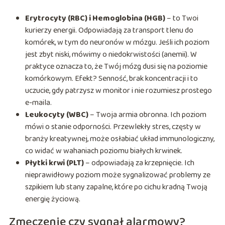
Erytrocyty (RBC) i Hemoglobina (HGB)
– to Twoi
kurierzy energii. Odpowiadają za transport tlenu do
komórek, w tym do neuronów w mózgu. Jeśli ich poziom
jest zbyt niski, mówimy o niedokrwistości (anemii). W
praktyce oznacza to, że Twój mózg dusi się na poziomie
komórkowym. Efekt? Senność, brak koncentracji i to
uczucie, gdy patrzysz w monitor i nie rozumiesz prostego
e-maila.
Leukocyty (WBC)
– Twoja armia obronna. Ich poziom
mówi o stanie odporności. Przewlekły stres, częsty w
branży kreatywnej, może osłabiać układ immunologiczny,
co widać w wahaniach poziomu białych krwinek.
Płytki krwi (PLT)
– odpowiadają za krzepnięcie. Ich
nieprawidłowy poziom może sygnalizować problemy ze
szpikiem lub stany zapalne, które po cichu kradną Twoją
energię życiową.
Zmęczenie czy sygnał alarmowy?