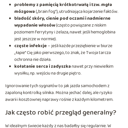
problemy z pamięcią krótkotrwałą i tzw. mgła
mózgowa
(„brain fog”), utrudniająca kojarzenie faktów.
bladość skóry, cienie pod oczami i nadmierne
wypadanie włosów
(często powiązane z niskim
poziomem ferrytyny i żelaza, nawet jeśli hemoglobina
jest jeszcze w normie).
częste infekcje
– jeśli każde przeziębienie w biurze
„łapie” Cię jako pierwszego, to znak, że Twoja tarcza
ochronna nie działa.
kołatanie serca i zadyszka
nawet przy niewielkim
wysiłku, np. wejściu na drugie piętro.
Ignorowanie tych sygnałów to jak jazda samochodem z
zapaloną kontrolką silnika. Można jechać dalej, ale ryzyko
awarii i kosztownej naprawy rośnie z każdym kilometrem.
Jak często robić przegląd generalny?
W idealnym świecie każdy z nas badałby się regularnie. W