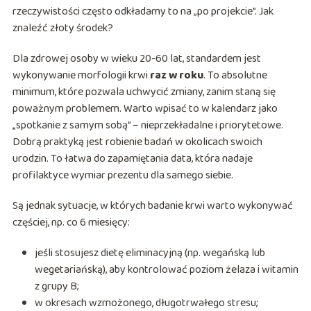
rzeczywistości często odkładamy to na „po projekcie”. Jak
znaleźć złoty środek?
Dla zdrowej osoby w wieku 20-60 lat, standardem jest
wykonywanie morfologii krwi
raz w roku
. To absolutne
minimum, które pozwala uchwycić zmiany, zanim staną się
poważnym problemem. Warto wpisać to w kalendarz jako
„spotkanie z samym sobą” – nieprzekładalne i priorytetowe.
Dobrą praktyką jest robienie badań w okolicach swoich
urodzin. To łatwa do zapamiętania data, która nadaje
profilaktyce wymiar prezentu dla samego siebie.
Są jednak sytuacje, w których badanie krwi warto wykonywać
częściej, np. co 6 miesięcy:
jeśli stosujesz dietę eliminacyjną (np. wegańską lub
wegetariańską), aby kontrolować poziom żelaza i witamin
z grupy B;
w okresach wzmożonego, długotrwałego stresu;