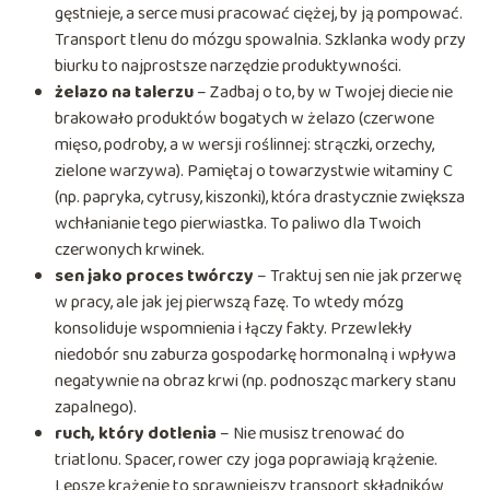
gęstnieje, a serce musi pracować ciężej, by ją pompować.
Transport tlenu do mózgu spowalnia. Szklanka wody przy
biurku to najprostsze narzędzie produktywności.
żelazo na talerzu
– Zadbaj o to, by w Twojej diecie nie
brakowało produktów bogatych w żelazo (czerwone
mięso, podroby, a w wersji roślinnej: strączki, orzechy,
zielone warzywa). Pamiętaj o towarzystwie witaminy C
(np. papryka, cytrusy, kiszonki), która drastycznie zwiększa
wchłanianie tego pierwiastka. To paliwo dla Twoich
czerwonych krwinek.
sen jako proces twórczy
– Traktuj sen nie jak przerwę
w pracy, ale jak jej pierwszą fazę. To wtedy mózg
konsoliduje wspomnienia i łączy fakty. Przewlekły
niedobór snu zaburza gospodarkę hormonalną i wpływa
negatywnie na obraz krwi (np. podnosząc markery stanu
zapalnego).
ruch, który dotlenia
– Nie musisz trenować do
triatlonu. Spacer, rower czy joga poprawiają krążenie.
Lepsze krążenie to sprawniejszy transport składników