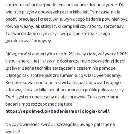
zarazem najbardziej niedoceniane badanie diagnostyczne. Dla
wielu to przykry obowiązek raz na kilka lat. Tymczasem dla
osoby pracującej kreatywnie, wynik tego badania powinien być
równie ważny, jak statystyki kampanii czy raporty sprzedaży.
To twarde dane o tym, czy Twój organizm ma z czego
„produkować” pomysły.
Mózg, choć stanowi tylko około 2% masy ciała, zużywa aż 20%
tlenu i energii. Jeśli krew nie dostarcza mu odpowiedniej ilości
„paliwa”, żadna technika zarządzania czasem nie pomoże.
Dlatego tak istotne jest zrozumienie, co właściwie badamy.
Kompleksowa morfologia krwi to mapa drogowa Twojego
zdrowia, która w kilka minut po pobraniu próbki pokazuje, czy
Twój system operacyjny działa sprawnie. Ze szczegółami
badania możesz zapoznać się tutaj:
https://epolmed.pl/badania/morfologia-krwi/
.
Na co powinieneś zwrócić szczególną uwagę, patrząc na
wyniki?