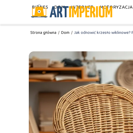
BIZNES
DOM
INTERNET
MOTORYZACJA
Strona główna
/
Dom
/
Jak odnowić krzesło wiklinowe? 