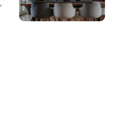
porady i wskazówki
u