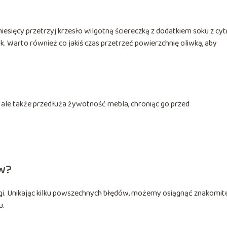
iesięcy przetrzyj krzesło wilgotną ściereczką z dodatkiem soku z cy
sk. Warto również co jakiś czas przetrzeć powierzchnię oliwką, aby
, ale także przedłuża żywotność mebla, chroniąc go przed
ów?
gi. Unikając kilku powszechnych błędów, możemy osiągnąć znakomit
u.