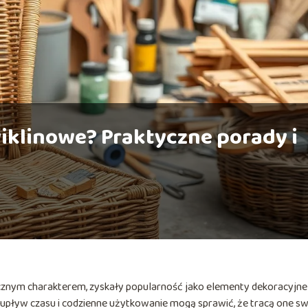
iklinowe? Praktyczne porady i
gicznym charakterem, zyskały popularność jako elementy dekoracyjne
upływ czasu i codzienne użytkowanie mogą sprawić, że tracą one s