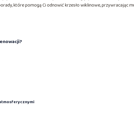
porady, które pomogą Ci odnowić krzesło wiklinowe, przywracając m
renowacji?
 atmosferycznymi