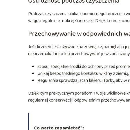
Ostrożność podczas czyszczenia
Podczas czyszczenia unikaj nadmiernego moczenia wik
wilgotnej, ale nie mokrej ściereczki. Dzięki temu zac
Przechowywanie w odpowiednich w
Jeśli krzesło jest używane na zewnątrz, pamiętaj o 
nieprzemakalnego lub przechowywać je w zadaszonym
Stosuj specjalne środki do ochrony przed promi
Unikaj bezpośredniego kontaktu wikliny z ziemią,
Regularnie sprawdzaj stan lakieru i farby, aby w 
Dzięki tym praktycznym poradom Twoje wiklinowe krze
regularnej konserwacji i odpowiednim przechowywani
Co warto zapamietać?: