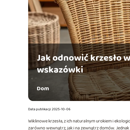
Jak odnowić krzesło w
wskazówki
Dom
Data publikacji: 2025-10-06
Wiklinowe krzesła, z ich naturalnym urokiem i ekolo
zarówno wewnątrz, jak i na zewnątrz domów. Jednak 