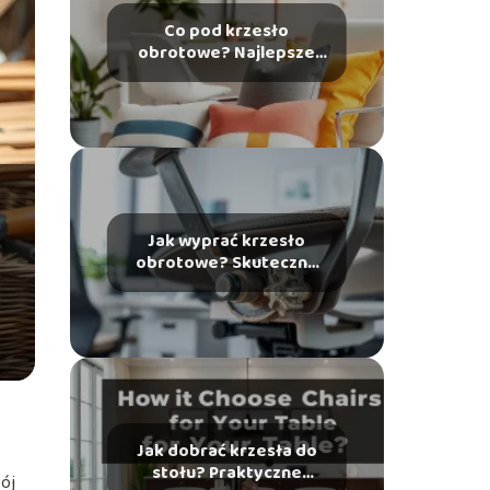
Co pod krzesło
obrotowe? Najlepsze
opcje dla Twojego
wnętrza
Jak wyprać krzesło
obrotowe? Skuteczne
metody czyszczenia
Jak dobrać krzesła do
stołu? Praktyczne
wój