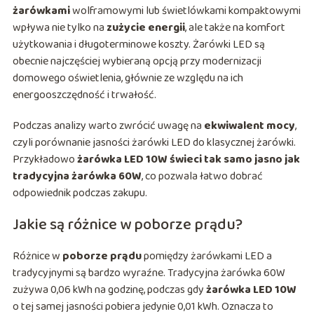
żarówkami
wolframowymi lub świetlówkami kompaktowymi
wpływa nie tylko na
zużycie energii
, ale także na komfort
użytkowania i długoterminowe koszty. Żarówki LED są
obecnie najczęściej wybieraną opcją przy modernizacji
domowego oświetlenia, głównie ze względu na ich
energooszczędność i trwałość.
Podczas analizy warto zwrócić uwagę na
ekwiwalent mocy
,
czyli porównanie jasności żarówki LED do klasycznej żarówki.
Przykładowo
żarówka LED 10W świeci tak samo jasno jak
tradycyjna żarówka 60W
, co pozwala łatwo dobrać
odpowiednik podczas zakupu.
Jakie są różnice w poborze prądu?
Różnice w
poborze prądu
pomiędzy żarówkami LED a
tradycyjnymi są bardzo wyraźne. Tradycyjna żarówka 60W
zużywa 0,06 kWh na godzinę, podczas gdy
żarówka LED 10W
o tej samej jasności pobiera jedynie 0,01 kWh. Oznacza to