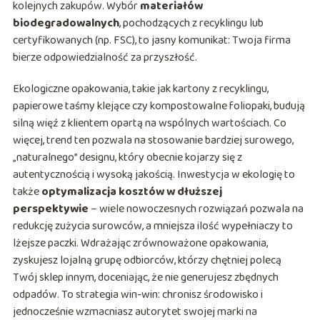
kolejnych zakupów. Wybór
materiałów
biodegradowalnych
, pochodzących z recyklingu lub
certyfikowanych (np. FSC), to jasny komunikat: Twoja firma
bierze odpowiedzialność za przyszłość.
Ekologiczne opakowania, takie jak kartony z recyklingu,
papierowe taśmy klejące czy kompostowalne foliopaki, budują
silną więź z klientem opartą na wspólnych wartościach. Co
więcej, trend ten pozwala na stosowanie bardziej surowego,
„naturalnego” designu, który obecnie kojarzy się z
autentycznością i wysoką jakością. Inwestycja w ekologię to
także
optymalizacja kosztów w dłuższej
perspektywie
– wiele nowoczesnych rozwiązań pozwala na
redukcję zużycia surowców, a mniejsza ilość wypełniaczy to
lżejsze paczki. Wdrażając zrównoważone opakowania,
zyskujesz lojalną grupę odbiorców, którzy chętniej polecą
Twój sklep innym, doceniając, że nie generujesz zbędnych
odpadów. To strategia win-win: chronisz środowisko i
jednocześnie wzmacniasz autorytet swojej marki na