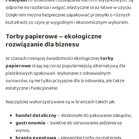
Foliopaki
to doskonałe rozwiązanie dla firm wysyłkowych. Są
odporne na rozdarcia i wilgoć, elastyczne oraz łatwe w użyciu.
Dzięki nim można bezpiecznie zapakować przesyłki o różnych
kształtach, co czyni je wygodnym i ekonomicznym wyborem.
Torby papierowe – ekologiczne
rozwiązanie dla biznesu
W czasach rosnącej świadomości ekologicznej
torby
papierowe
stają się coraz popularniejszą alternatywą dla
plastikowych opakowań. Wykonane z odnawialnych
surowców, są nie tylko przyjazne dla środowiska, ale także
estetyczne i funkcjonalne.
Najczęściej wykorzystywane są w branżach takich jak:
handel detaliczny
– doskonałe do pakowania zakupów,
gastronomia
– świetne do serwowania jedzenia na
wynos,
branża eventowa
– eleganckie torby na materiały