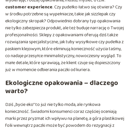
Wybierając rodzaj opakowania, musisz myśleć o tzw.
customer experience
. Czy pudełko łatwo się otwiera? Czy
w środku potrzebne są wypełniacze, takie jak sizzlepak czy
ekologiczny skropak? Odpowiednio dobrany typ opakowania
nie tylko zabezpiecza produkt, ale też buduje narrację o Twojej
profesjonalności. Sklepy z opakowaniami oferują dziś także
rozwiązania specjalistyczne, jak tuby wysyłkowe czy pudełka z
paskiem klejowym, które eliminują konieczność użycia taśmy,
co nadaje przesyłce minimalistyczny, nowoczesny wygląd. To
małe detale, które sprawiają, że klient czuje się dopieszczony
już w momencie odbierania paczki od kuriera.
Ekologiczne opakowania – dlaczego
warto?
Dziś „bycie eko” to już nie tylko moda, ale rynkowa
konieczność. Świadomi konsumenci coraz częściej oceniają
marki przez pryzmat ich wpływu na planetę, a góra plastikowej
folii wewnątrz paczki może być powodem do rezygnacji z