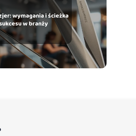
jer: wymagania i ścieżka
sukcesu w branży
?