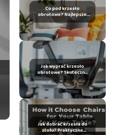
Co pod krzesło
obrotowe? Najlepsze
opcje dla Twojego
wnętrza
Jak wyprać krzesło
obrotowe? Skuteczne
metody czyszczenia
Jak dobrać krzesła do
stołu? Praktyczne