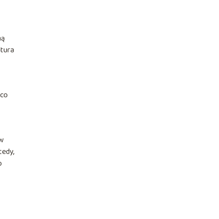
ną
atura
 co
 w
tedy,
o