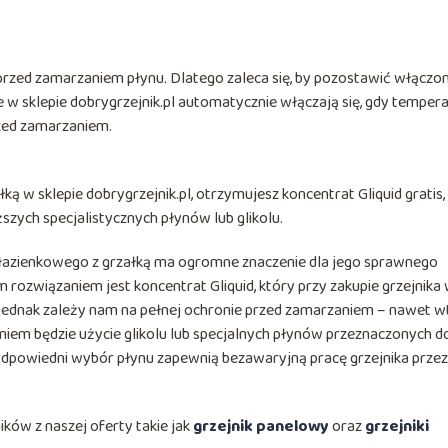
 przed zamarzaniem płynu. Dlatego zaleca się, by pozostawić włączo
w sklepie dobrygrzejnik.pl automatycznie włączają się, gdy temper
rzed zamarzaniem.
ką w sklepie dobrygrzejnik.pl, otrzymujesz koncentrat Gliquid gratis,
zych specjalistycznych płynów lub glikolu.
 łazienkowego z grzałką ma ogromne znaczenie dla jego sprawnego
 rozwiązaniem jest koncentrat Gliquid, który przy zakupie grzejnika
i jednak zależy nam na pełnej ochronie przed zamarzaniem – nawet w
iem będzie użycie glikolu lub specjalnych płynów przeznaczonych d
 odpowiedni wybór płynu zapewnią bezawaryjną pracę grzejnika przez
ików z naszej oferty takie jak
grzejnik panelowy
oraz
grzejniki