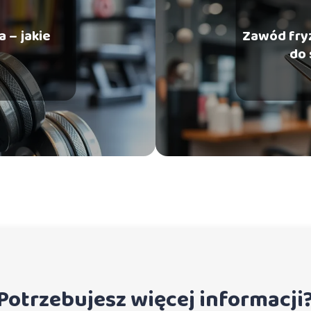
 – jakie
Zawód fryz
do 
Potrzebujesz więcej informacji