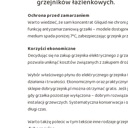
grzejników łazienkowych.
Ochrona przed zamarzaniem
Warto wiedzieć, że sam koncentrat Gliquid nie chroni
funkcję antyzamarzaniową grzałki – modele dostępne 
medium spada poniżej 7°C, zabezpieczając grzejnik p
Korzyści ekonomiczne
Decydując się na zakup grzejnika elektrycznego z grzał
pozwala uniknąć kosztów związanych z zakupem drożs
Wybór właściwego płynu do elektrycznego grzejnika
działania i trwałości. Ekonomicznym oraz praktycznym
sklepie dobrygrzejnik.pl można otrzymać gratis. Jeśl
gdy grzałka pozostaje wyłączona – dobrym rozwiązan
instalacji grzewczych. Systematyczna konserwacja i
długi czas.
Warto takżę polecic w tym tekście inne rodzaje grzejn