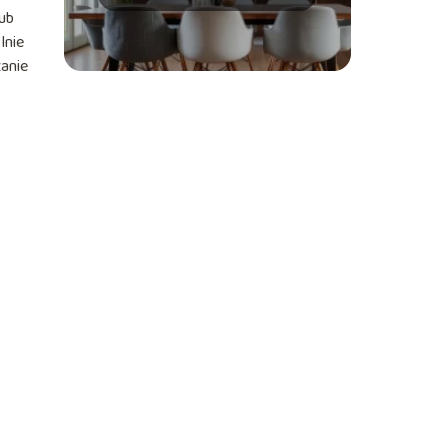
porady i wskazówki
lub
lnie
zanie