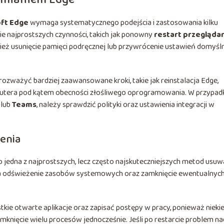
ft Edge
wymaga systematycznego podejścia i zastosowania kilku
 najprostszych czynności, takich jak ponowny
restart przeglądar
eż usunięcie pamięci podręcznej lub przywrócenie ustawień domyśl
rozważyć bardziej zaawansowane kroki, takie jak reinstalacja Edge,
putera pod kątem obecności złośliwego oprogramowania. W przypad
lub
Teams
, należy sprawdzić polityki oraz ustawienia integracji w
zenia
o jedna z najprostszych, lecz często najskuteczniejszych metod usuw
na odświeżenie zasobów systemowych oraz zamknięcie ewentualnyc
ie otwarte aplikacje oraz zapisać postępy w pracy, ponieważ nieki
ięcie wielu procesów jednocześnie. Jeśli po restarcie problem na