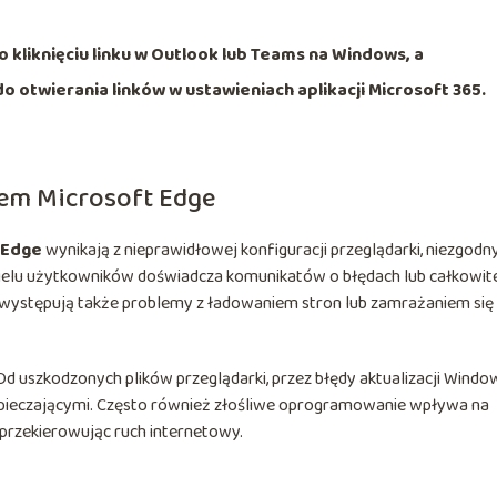
 kliknięciu linku w Outlook lub Teams na Windows, a
otwierania linków w ustawieniach aplikacji Microsoft 365.
em Microsoft Edge
 Edge
wynikają z nieprawidłowej konfiguracji przeglądarki, niezgodn
ielu użytkowników doświadcza komunikatów o błędach lub całkowit
to występują także problemy z ładowaniem stron lub zamrażaniem się
 uszkodzonych plików przeglądarki, przez błędy aktualizacji Windo
zpieczającymi. Często również złośliwe oprogramowanie wpływa na
 przekierowując ruch internetowy.