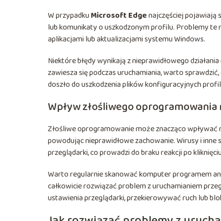
W przypadku
Microsoft Edge
najczęściej pojawiają s
lub komunikaty o uszkodzonym profilu. Problemy te 
aplikacjami lub aktualizacjami systemu Windows.
Niektóre błędy wynikają z nieprawidłowego działania
zawiesza się podczas uruchamiania, warto sprawdzić, 
doszło do uszkodzenia plików konfiguracyjnych profi
Wpływ złośliwego oprogramowania n
Złośliwe oprogramowanie może znacząco wpływać 
powodując nieprawidłowe zachowanie. Wirusy i inne s
przeglądarki, co prowadzi do braku reakcji po kliknięci
Warto regularnie skanować komputer programem ant
całkowicie rozwiązać problem z uruchamianiem prze
ustawienia przeglądarki, przekierowywać ruch lub bl
Jak rozwiązać problemy z uruch