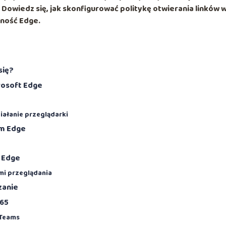
. Dowiedz się, jak skonfigurować politykę otwierania linków 
lność Edge.
się?
rosoft Edge
ałanie przeglądarki
em Edge
e Edge
mi przeglądania
zanie
365
 Teams