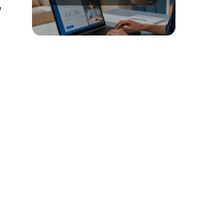
platformy?
w