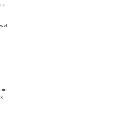
cji
awet
nie.
ek