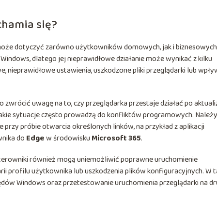
chamia się?
może dotyczyć zarówno użytkowników domowych, jak i biznesowych
Windows, dlatego jej nieprawidłowe działanie może wynikać z kilku
e, nieprawidłowe ustawienia, uszkodzone pliki przeglądarki lub wpły
rócić uwagę na to, czy przeglądarka przestaje działać po aktualiz
 Takie sytuacje często prowadzą do konfliktów programowych. Należ
 przy próbie otwarcia określonych linków, na przykład z aplikacji
ownika do
Edge
w środowisku
Microsoft 365
.
e sterowniki również mogą uniemożliwić poprawne uruchomienie
i profilu użytkownika lub uszkodzenia plików konfiguracyjnych. W t
ędów Windows oraz przetestowanie uruchomienia przeglądarki na d