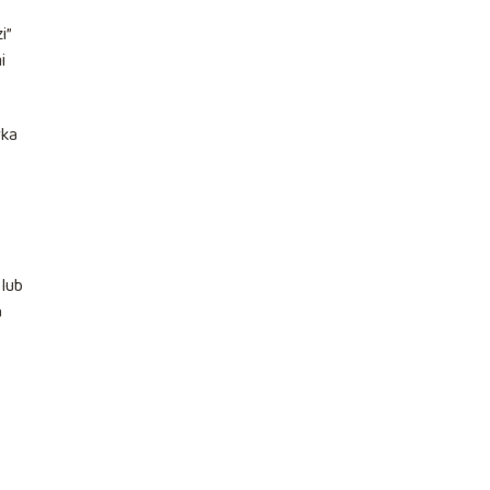
i”
i
rka
 lub
a