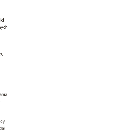
ki
nych
ku
ania
h
edy
dal