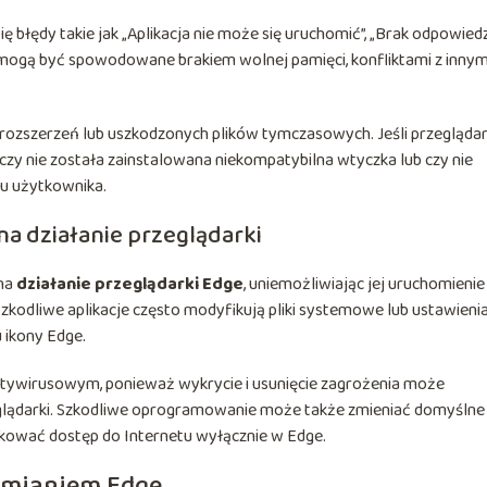
ię błędy takie jak „Aplikacja nie może się uruchomić”, „Brak odpowiedz
mogą być spowodowane brakiem wolnej pamięci, konfliktami z innym
 rozszerzeń lub uszkodzonych plików tymczasowych. Jeśli przegląda
czy nie została zainstalowana niekompatybilna wtyczka lub czy nie
lu użytkownika.
a działanie przeglądarki
na
działanie przeglądarki Edge
, uniemożliwiając jej uruchomienie
zkodliwe aplikacje często modyfikują pliki systemowe lub ustawieni
u ikony Edge.
ywirusowym, ponieważ wykrycie i usunięcie zagrożenia może
glądarki. Szkodliwe oprogramowanie może także zmieniać domyślne
okować dostęp do Internetu wyłącznie w Edge.
amianiem Edge