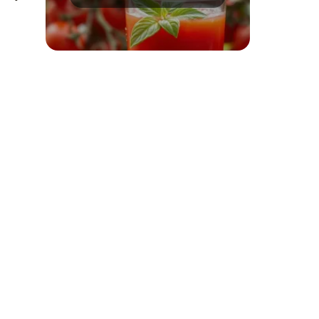
jego zdrowotne
korzyści!