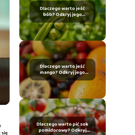
Dlaczego warto jeść
bób? Odkryj jego
korzyści zdrowotne!
Dlaczego warto jeść
mango? Odkryj jego
korzyści zdrowotne!
Dlaczego warto pić sok
e
pomidorowy? Odkryj
 się