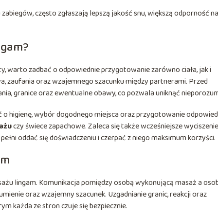
u zabiegów, często zgłaszają lepszą jakość snu, większą odporność n
ingam?
y, warto zadbać o odpowiednie przygotowanie zarówno ciała, jak i
a, zaufania oraz wzajemnego szacunku między partnerami. Przed
a, granice oraz ewentualne obawy, co pozwala uniknąć nieporozum
 o higienę, wybór dogodnego miejsca oraz przygotowanie odpowied
sażu
czy świece zapachowe. Zaleca się także wcześniejsze wyciszeni
pełni oddać się doświadczeniu i czerpać z niego maksimum korzyści.
am
ażu lingam. Komunikacja pomiędzy osobą wykonującą masaż a oso
mienie oraz wzajemny szacunek. Uzgadnianie granic, reakcji oraz
ym każda ze stron czuje się bezpiecznie.