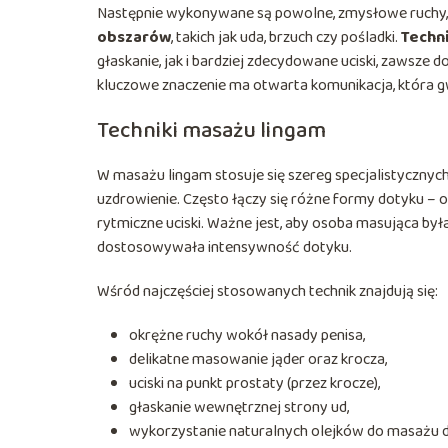
Następnie wykonywane są powolne, zmysłowe ruchy, s
obszarów
, takich jak uda, brzuch czy pośladki.
Techn
głaskanie, jak i bardziej zdecydowane uciski, zawsze
kluczowe znaczenie ma otwarta komunikacja, która g
Techniki masażu lingam
W masażu lingam stosuje się szereg specjalistycznych t
uzdrowienie. Często łączy się różne formy dotyku – o
rytmiczne uciski. Ważne jest, aby osoba masująca był
dostosowywała intensywność dotyku.
Wśród najczęściej stosowanych technik znajdują się:
okrężne ruchy wokół nasady penisa,
delikatne masowanie jąder oraz krocza,
uciski na punkt prostaty (przez krocze),
głaskanie wewnętrznej strony ud,
wykorzystanie naturalnych olejków do masażu dl