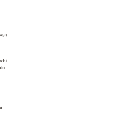
mogą
ch i
 do
ki