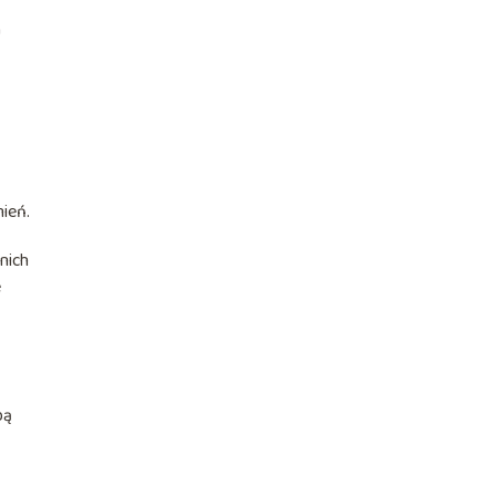
a
ień.
nich
e
bą