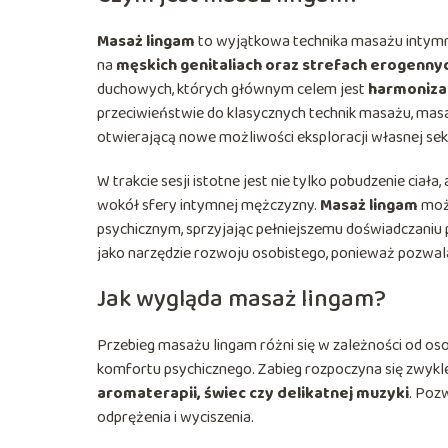
Masaż lingam
to wyjątkowa technika masażu intymne
na
męskich genitaliach oraz strefach erogenny
duchowych, których głównym celem jest
harmonizac
przeciwieństwie do klasycznych technik masażu, masaż
otwierającą nowe możliwości eksploracji własnej sek
W trakcie sesji istotne jest nie tylko pobudzenie ciał
wokół sfery intymnej mężczyzny.
Masaż lingam
może
psychicznym, sprzyjając pełniejszemu doświadczaniu 
jako narzędzie rozwoju osobistego, ponieważ pozwala
Jak wygląda masaż lingam?
Przebieg masażu lingam różni się w zależności od oso
komfortu psychicznego. Zabieg rozpoczyna się zwykl
aromaterapii, świec czy delikatnej muzyki
. Poz
odprężenia i wyciszenia.