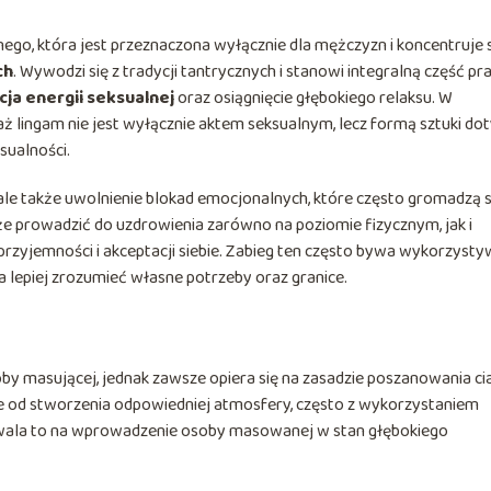
go, która jest przeznaczona wyłącznie dla mężczyzn i koncentruje 
ch
. Wywodzi się z tradycji tantrycznych i stanowi integralną część pr
ja energii seksualnej
oraz osiągnięcie głębokiego relaksu. W
 lingam nie jest wyłącznie aktem seksualnym, lecz formą sztuki dot
sualności.
a, ale także uwolnienie blokad emocjonalnych, które często gromadzą s
 prowadzić do uzdrowienia zarówno na poziomie fizycznym, jak i
przyjemności i akceptacji siebie. Zabieg ten często bywa wykorzyst
 lepiej zrozumieć własne potrzeby oraz granice.
by masującej, jednak zawsze opiera się na zasadzie poszanowania cia
e od stworzenia odpowiedniej atmosfery, często z wykorzystaniem
wala to na wprowadzenie osoby masowanej w stan głębokiego