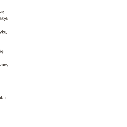
się
aktyk
yku,
ię
ywany
ła i