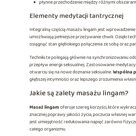
płynne przechodzenie między różnymi obszarami
Elementy medytacji tantrycznej
Integralną częścią masażu lingam jest wprowadzen
umożliwiają pełniejsze przeżywanie chwili. Dzięki te
osiągnąć stan głębokiego połączenia ze sobą oraz pa
Techniki te polegają głównie na synchronizowaniu odd
przepływ energii seksualnej. Zastosowanie medytac
otwarciu się na nowe doznania seksualne.
Wspólna p
głębszej intymności oraz lepszego zrozumienia własny
Jakie są zalety masażu lingam?
Masaż lingam
oferuje szereg korzyści, które wykra
znacznej poprawy jakości życia, poczucia własnej war
jest umiejętność redukowania napięć zarówno fizyczny
całego organizmu.