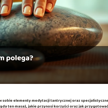
ym polega?
 w sobie elementy medytacji tantrycznej oraz specjalistyczn
ląda ten masaż, jakie przynosi korzyści oraz jak przygotować