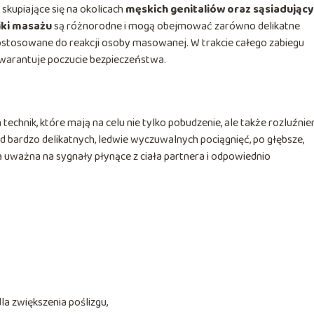
kupiające się na okolicach
męskich genitaliów oraz sąsiadując
iki masażu
są różnorodne i mogą obejmować zarówno delikatne
 dostosowane do reakcji osoby masowanej. W trakcie całego zabiegu
warantuje poczucie bezpieczeństwa.
echnik, które mają na celu nie tylko pobudzenie, ale także rozluźnien
d bardzo delikatnych, ledwie wyczuwalnych pociągnięć, po głębsze,
a uważna na sygnały płynące z ciała partnera i odpowiednio
a zwiększenia poślizgu,