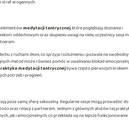
 stref erogennych.
ie elementów
medytacji tantrycznej
, które pogłębiają doznania i
chnikom oddechowym oraz skupieniu uwagi na ciele, uczestnicy sesji 
rtnerem.
echu z ruchami dłoni, co sprzyja rozluźnieniu i pozwala na swobodny
yjnych metod może również pomóc w uwalnianiu blokad emocjonalny
raktyka medytacji tantrycznej
bywa często pierwszym krokiem
ch potrzeb i pragnień.
czają poza samą sferę seksualną. Regularne sesje mogą prowadzić do
tości oraz relacji z partnerem. Jednym z głównych atutów tej prakty
ch, jak i emocjonalnych, co przekłada się na lepsze funkcjonowanie