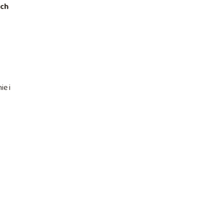
ych
ie i