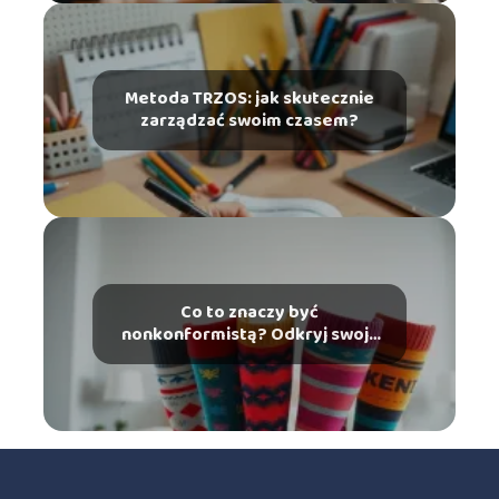
Metoda TRZOS: jak skutecznie
zarządzać swoim czasem?
Co to znaczy być
nonkonformistą? Odkryj swoją
indywidualność!