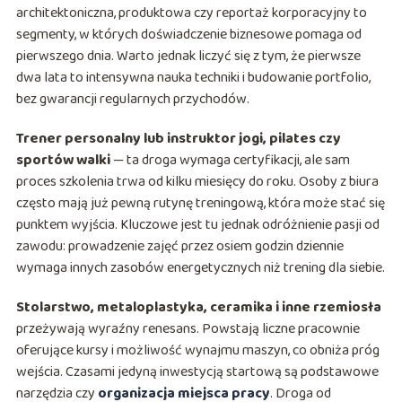
architektoniczna, produktowa czy reportaż korporacyjny to
segmenty, w których doświadczenie biznesowe pomaga od
pierwszego dnia. Warto jednak liczyć się z tym, że pierwsze
dwa lata to intensywna nauka techniki i budowanie portfolio,
bez gwarancji regularnych przychodów.
Trener personalny lub instruktor jogi, pilates czy
sportów walki
— ta droga wymaga certyfikacji, ale sam
proces szkolenia trwa od kilku miesięcy do roku. Osoby z biura
często mają już pewną rutynę treningową, która może stać się
punktem wyjścia. Kluczowe jest tu jednak odróżnienie pasji od
zawodu: prowadzenie zajęć przez osiem godzin dziennie
wymaga innych zasobów energetycznych niż trening dla siebie.
Stolarstwo, metaloplastyka, ceramika i inne rzemiosła
przeżywają wyraźny renesans. Powstają liczne pracownie
oferujące kursy i możliwość wynajmu maszyn, co obniża próg
wejścia. Czasami jedyną inwestycją startową są podstawowe
narzędzia czy
organizacja miejsca pracy
. Droga od