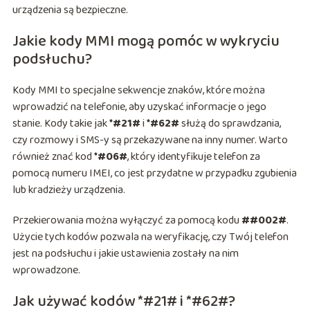
urządzenia są bezpieczne.
Jakie kody MMI mogą pomóc w wykryciu
podsłuchu?
Kody MMI to specjalne sekwencje znaków, które można
wprowadzić na telefonie, aby uzyskać informacje o jego
stanie. Kody takie jak
*#21#
i
*#62#
służą do sprawdzania,
czy rozmowy i SMS-y są przekazywane na inny numer. Warto
również znać kod
*#06#
, który identyfikuje telefon za
pomocą numeru IMEI, co jest przydatne w przypadku zgubienia
lub kradzieży urządzenia.
Przekierowania można wyłączyć za pomocą kodu
##002#
.
Użycie tych kodów pozwala na weryfikację, czy Twój telefon
jest na podsłuchu i jakie ustawienia zostały na nim
wprowadzone.
Jak używać kodów *#21# i *#62#?