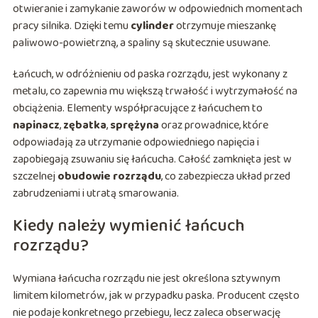
otwieranie i zamykanie zaworów w odpowiednich momentach
pracy silnika. Dzięki temu
cylinder
otrzymuje mieszankę
paliwowo-powietrzną, a spaliny są skutecznie usuwane.
Łańcuch, w odróżnieniu od paska rozrządu, jest wykonany z
metalu, co zapewnia mu większą trwałość i wytrzymałość na
obciążenia. Elementy współpracujące z łańcuchem to
napinacz
,
zębatka
,
sprężyna
oraz prowadnice, które
odpowiadają za utrzymanie odpowiedniego napięcia i
zapobiegają zsuwaniu się łańcucha. Całość zamknięta jest w
szczelnej
obudowie rozrządu
, co zabezpiecza układ przed
zabrudzeniami i utratą smarowania.
Kiedy należy wymienić łańcuch
rozrządu?
Wymiana łańcucha rozrządu nie jest określona sztywnym
limitem kilometrów, jak w przypadku paska. Producent często
nie podaje konkretnego przebiegu, lecz zaleca obserwację