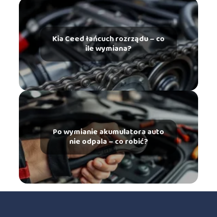
Kia Ceed łańcuch rozrządu – co
ile wymiana?
Po wymianie akumulatora auto
nie odpala – co robić?