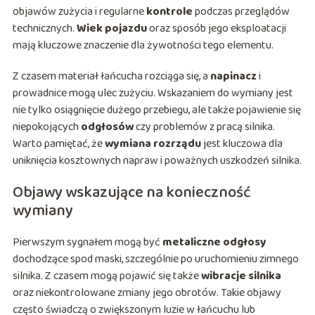
objawów zużycia i regularne
kontrole
podczas przeglądów
technicznych.
Wiek pojazdu
oraz sposób jego eksploatacji
mają kluczowe znaczenie dla żywotności tego elementu.
Z czasem materiał łańcucha rozciąga się, a
napinacz
i
prowadnice mogą ulec zużyciu. Wskazaniem do wymiany jest
nie tylko osiągnięcie dużego przebiegu, ale także pojawienie się
niepokojących
odgłosów
czy problemów z pracą silnika.
Warto pamiętać, że
wymiana rozrządu
jest kluczowa dla
uniknięcia kosztownych napraw i poważnych uszkodzeń silnika.
Objawy wskazujące na konieczność
wymiany
Pierwszym sygnałem mogą być
metaliczne odgłosy
dochodzące spod maski, szczególnie po uruchomieniu zimnego
silnika. Z czasem mogą pojawić się także
wibracje silnika
oraz niekontrolowane zmiany jego obrotów. Takie objawy
często świadczą o zwiększonym luzie w łańcuchu lub