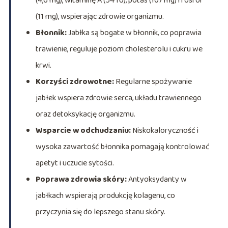
(4,6 mg), witaminę A (54 IU), potas (107 mg) i fosfor
(11 mg), wspierając zdrowie organizmu.
Błonnik:
Jabłka są bogate w błonnik, co poprawia
trawienie, reguluje poziom cholesterolu i cukru we
krwi.
Korzyści zdrowotne:
Regularne spożywanie
jabłek wspiera zdrowie serca, układu trawiennego
oraz detoksykację organizmu.
Wsparcie w odchudzaniu:
Niskokaloryczność i
wysoka zawartość błonnika pomagają kontrolować
apetyt i uczucie sytości.
Poprawa zdrowia skóry:
Antyoksydanty w
jabłkach wspierają produkcję kolagenu, co
przyczynia się do lepszego stanu skóry.