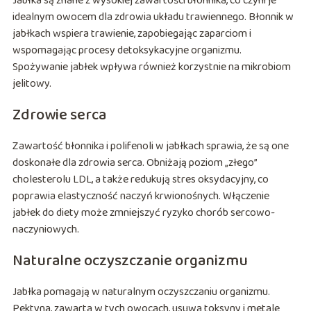
Jabłka są znane z wysokiej zawartości błonnika, co czyni je
idealnym owocem dla zdrowia układu trawiennego. Błonnik w
jabłkach wspiera trawienie, zapobiegając zaparciom i
wspomagając procesy detoksykacyjne organizmu.
Spożywanie jabłek wpływa również korzystnie na mikrobiom
jelitowy.
Zdrowie serca
Zawartość błonnika i polifenoli w jabłkach sprawia, że są one
doskonałe dla zdrowia serca. Obniżają poziom „złego”
cholesterolu LDL, a także redukują stres oksydacyjny, co
poprawia elastyczność naczyń krwionośnych. Włączenie
jabłek do diety może zmniejszyć ryzyko chorób sercowo-
naczyniowych.
Naturalne oczyszczanie organizmu
Jabłka pomagają w naturalnym oczyszczaniu organizmu.
Pektyna, zawarta w tych owocach, usuwa toksyny i metale