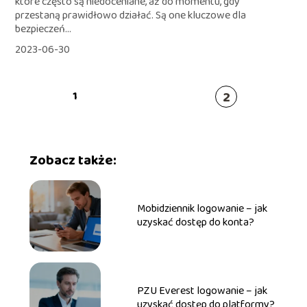
które często są niedoceniane, aż do momentu, gdy
przestaną prawidłowo działać. Są one kluczowe dla
bezpieczeń...
2023-06-30
2
1
Zobacz także:
Mobidziennik logowanie – jak
uzyskać dostęp do konta?
PZU Everest logowanie – jak
uzyskać dostęp do platformy?